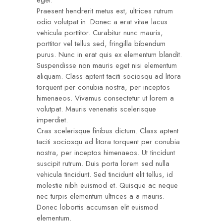
Praesent hendrerit metus est, ultrices rutrum
odio volutpat in. Donec a erat vitae lacus
vehicula porttitor. Curabitur nunc mauris,
porttitor vel tellus sed, fringilla bibendum
purus. Nunc in erat quis ex elementum blandit.
Suspendisse non mauris eget nisi elementum
aliquam. Class aptent taciti sociosqu ad litora
torquent per conubia nostra, per inceptos
himenaeos. Vivamus consectetur ut lorem a
volutpat. Mauris venenatis scelerisque
imperdiet.
Cras scelerisque finibus dictum. Class aptent
taciti sociosqu ad litora torquent per conubia
nostra, per inceptos himenaeos. Ut tincidunt
suscipit rutrum. Duis porta lorem sed nulla
vehicula tincidunt. Sed tincidunt elit tellus, id
molestie nibh euismod et. Quisque ac neque
nec turpis elementum ultrices a a mauris.
Donec lobortis accumsan elit euismod
elementum.